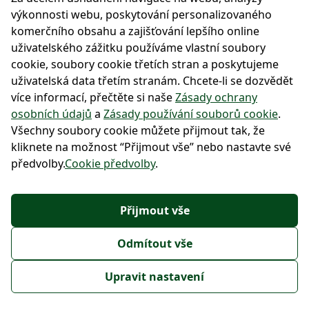
Hütte Wallackhaus
výkonnosti webu, poskytování personalizovaného
Hotel Vidly
komerčního obsahu a zajišťování lepšího online
Hütte Gerlitzen
uživatelského zážitku používáme vlastní soubory
Penzion Habánský dům
cookie, soubory cookie třetích stran a poskytujeme
uživatelská data třetím stranám. Chcete-li se dozvědět
O nás
více informací, přečtěte si naše
Zásady ochrany
Náš koncept
osobních údajů
a
Zásady používání souborů cookie
.
Všechny soubory cookie můžete přijmout tak, že
Kontakt
kliknete na možnost “Přijmout vše” nebo nastavte své
předvolby.
Cookie předvolby
.
Po-Pá 9:00 - 17:00
+420 222 111 900
+43 720 322 223
Přijmout vše
info@regiojethotels.cz
info@regiojethotels.at
Odmítout vše
@ 2026 Copyright STUDENT AGENCY TRAVEL k.s., všechna práva vyhrazena
Upravit nastavení
Obchodní
Podmínky
Zásady ochrany osobních
Prohlášení o
podmínky
užívání cookies
údajů | Regiojethotels.cz
přístupnosti webu