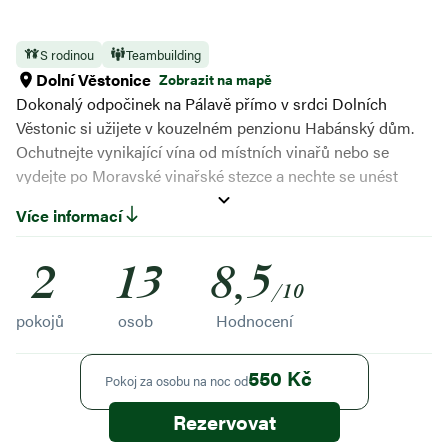
S rodinou
Teambuilding
Dolní Věstonice
Zobrazit na mapě
Dokonalý odpočinek na Pálavě přímo v srdci Dolních
Věstonic si užijete v kouzelném penzionu Habánský dům.
Ochutnejte vynikající vína od místních vinařů nebo se
vydejte po Moravské vinařské stezce a nechte se unést
krásami jižní Moravy. Z Habánského domu to nikdy nemáte
Více informací
daleko ke skvělým zážitkům.
2
13
8,5
/10
pokojů
osob
Hodnocení
550 Kč
Pokoj za osobu na noc od
Rezervovat