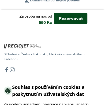
Domácí mazlíčci nejsou povoleni.
Za osobu na noc
od
Rezervovat
550 Kč
Síť hotelů v Česku a Rakousku, které vás svými službami
nadchnou.
Souhlas s používáním cookies a
Nabídka ubytování
poskytnutím uživatelských dat
Hotel Pitztalhaus
Hotel Wallackhaus
Za účelem usnadnění navigace na webu, analýzy